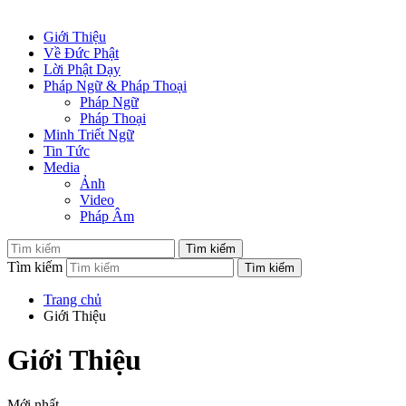
Giới Thiệu
Về Đức Phật
Lời Phật Dạy
Pháp Ngữ & Pháp Thoại
Pháp Ngữ
Pháp Thoại
Minh Triết Ngữ
Tin Tức
Media
Ảnh
Video
Pháp Âm
Tìm kiếm
Trang chủ
Giới Thiệu
Giới Thiệu
Mới nhất