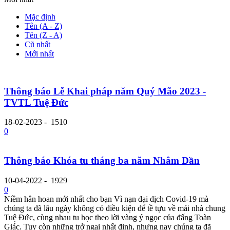
Mặc định
Tên (A - Z)
Tên (Z - A)
Cũ nhất
Mới nhất
Thông báo Lễ Khai pháp năm Quý Mão 2023 -
TVTL Tuệ Đức
18-02-2023
-
1510
0
Thông báo Khóa tu tháng ba năm Nhâm Dần
10-04-2022
-
1929
0
Niềm hân hoan mới nhất cho bạn Vì nạn đại dịch Covid-19 mà
chúng ta đã lâu ngày không có điều kiện để tề tựu về mái nhà chung
Tuệ Đức, cùng nhau tu học theo lời vàng ý ngọc của đấng Toàn
Giác. Tuy còn những trở ngại nhất định, nhưng nay chúng ta đã