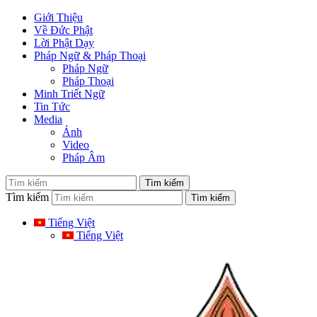
Giới Thiệu
Về Đức Phật
Lời Phật Dạy
Pháp Ngữ & Pháp Thoại
Pháp Ngữ
Pháp Thoại
Minh Triết Ngữ
Tin Tức
Media
Ảnh
Video
Pháp Âm
Tìm kiếm
Tiếng Việt
Tiếng Việt