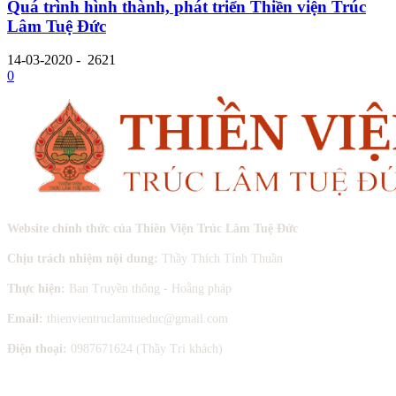
Quá trình hình thành, phát triển Thiền viện Trúc
Lâm Tuệ Đức
14-03-2020
-
2621
0
Website chính thức của Thiền Viện Trúc Lâm Tuệ Đức
Chịu trách nhiệm nội dung:
Thầy Thích Tỉnh Thuần
Thực hiện:
Ban Truyền thông - Hoằng pháp
Email:
thienvientruclamtueduc@gmail.com
Điện thoại:
0987671624 (Thầy Tri khách)