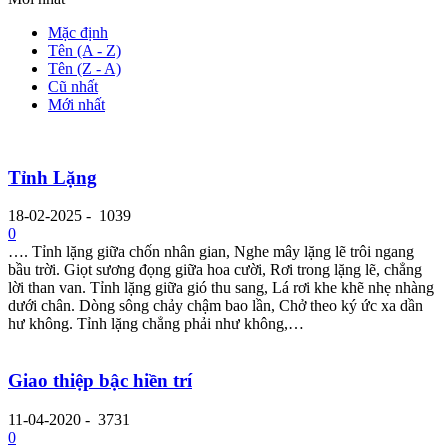
Mặc định
Tên (A - Z)
Tên (Z - A)
Cũ nhất
Mới nhất
Tỉnh Lặng
18-02-2025
-
1039
0
…. Tỉnh lặng giữa chốn nhân gian, Nghe mây lặng lẽ trôi ngang
bầu trời. Giọt sương đọng giữa hoa cười, Rơi trong lặng lẽ, chẳng
lời than van. Tỉnh lặng giữa gió thu sang, Lá rơi khe khẽ nhẹ nhàng
dưới chân. Dòng sông chảy chậm bao lần, Chở theo ký ức xa dần
hư không. Tỉnh lặng chẳng phải như không,…
Giao thiệp bậc hiền trí
11-04-2020
-
3731
0