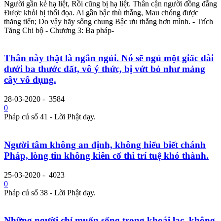
Người gần kẻ hạ liệt, Rồi cũng bị hạ liệt. Thân cận người đồng đẳng
Ðược khỏi bị thối đọa. Ai gần bậc thù thắng, Mau chóng được
thăng tiến; Do vậy hãy sống chung Bậc ưu thắng hơn mình. - Trích
Tăng Chi bộ - Chương 3: Ba pháp-
Thân này thật là ngắn ngủi. Nó sẽ ngủ một giấc dài
dưới ba thước đất, vô ý thức, bị vứt bỏ như mảng
cây vô dụng.
28-03-2020
-
3584
0
Pháp cú số 41 - Lời Phật dạy.
Người tâm không an định, không hiểu biết chánh
Pháp, lòng tin không kiên cố thì trí tuệ khó thành.
25-03-2020
-
4023
0
Pháp cú số 38 - Lời Phật dạy.
Những người chỉ muốn sống trong khoái lạc, không