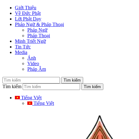
Giới Thiệu
Về Đức Phật
Lời Phật Dạy
Pháp Ngữ & Pháp Thoại
Pháp Ngữ
Pháp Thoại
Minh Triết Ngữ
Tin Tức
Media
Ảnh
Video
Pháp Âm
Tìm kiếm
Tiếng Việt
Tiếng Việt