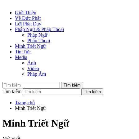
Giới Thiệu
Về Đức Phật
Lời Phật Dạy
Pháp Ngữ & Pháp Thoại
Pháp Ngữ
Pháp Thoại
Minh Triết Ngữ
Tin Tức
Media
Ảnh
Video
Pháp Âm
Tìm kiếm
Trang chủ
Minh Triết Ngữ
Minh Triết Ngữ
Mới nhất