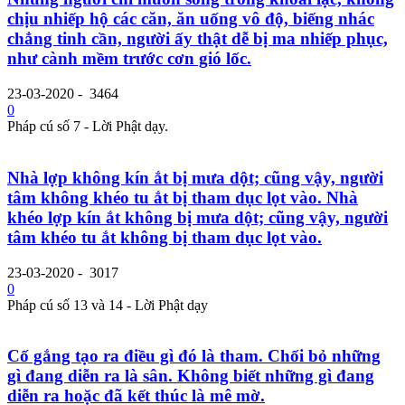
chịu nhiếp hộ các căn, ăn uống vô độ, biếng nhác
chẳng tinh cần, người ấy thật dễ bị ma nhiếp phục,
như cành mềm trước cơn gió lốc.
23-03-2020
-
3464
0
Pháp cú số 7 - Lời Phật dạy.
Nhà lợp không kín ắt bị mưa dột; cũng vậy, người
tâm không khéo tu ắt bị tham dục lọt vào. Nhà
khéo lợp kín ắt không bị mưa dột; cũng vậy, người
tâm khéo tu ắt không bị tham dục lọt vào.
23-03-2020
-
3017
0
Pháp cú số 13 và 14 - Lời Phật dạy
Cố gắng tạo ra điều gì đó là tham. Chối bỏ những
gì đang diễn ra là sân. Không biết những gì đang
diễn ra hoặc đã kết thúc là mê mờ.