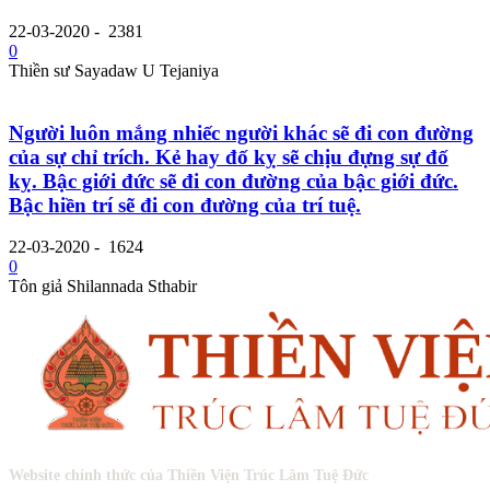
22-03-2020
-
2381
0
Thiền sư Sayadaw U Tejaniya
Người luôn mắng nhiếc người khác sẽ đi con đường
của sự chỉ trích. Kẻ hay đố kỵ sẽ chịu đựng sự đố
kỵ. Bậc giới đức sẽ đi con đường của bậc giới đức.
Bậc hiền trí sẽ đi con đường của trí tuệ.
22-03-2020
-
1624
0
Tôn giả Shilannada Sthabir
Website chính thức của Thiền Viện Trúc Lâm Tuệ Đức