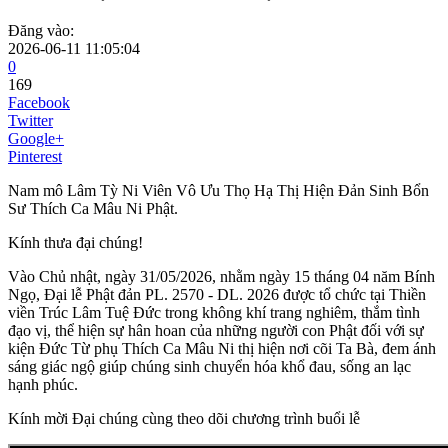
Đăng vào:
2026-06-11 11:05:04
0
169
Facebook
Twitter
Google+
Pinterest
Nam mô Lâm Tỳ Ni Viên Vô Ưu Thọ Hạ Thị Hiện Đản Sinh Bổn
Sư Thích Ca Mâu Ni Phật.
Kính thưa đại chúng!
Vào Chủ nhật, ngày 31/05/2026, nhằm ngày 15 tháng 04 năm Bính
Ngọ, Đại lễ Phật đản PL. 2570 - DL. 2026 được tổ chức tại Thiền
viền Trúc Lâm Tuệ Đức trong không khí trang nghiêm, thắm tình
đạo vị, thể hiện sự hân hoan của những người con Phật đối với sự
kiện Đức Từ phụ Thích Ca Mâu Ni thị hiện nơi cõi Ta Bà, đem ánh
sáng giác ngộ giúp chúng sinh chuyển hóa khổ đau, sống an lạc
hạnh phúc.
Kính mời Đại chúng cùng theo dõi chương trình buổi lễ