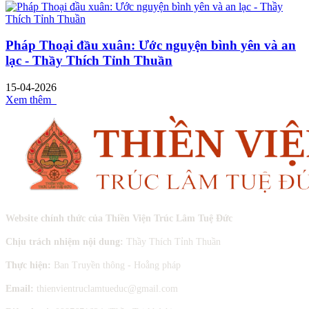
Pháp Thoại đầu xuân: Ước nguyện bình yên và an
lạc - Thầy Thích Tỉnh Thuần
15-04-2026
Xem thêm
Website chính thức của Thiền Viện Trúc Lâm Tuệ Đức
Chịu trách nhiệm nội dung:
Thầy Thích Tỉnh Thuần
Thực hiện:
Ban Truyền thông - Hoằng pháp
Email:
thienvientruclamtueduc@gmail.com