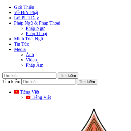
Giới Thiệu
Về Đức Phật
Lời Phật Dạy
Pháp Ngữ & Pháp Thoại
Pháp Ngữ
Pháp Thoại
Minh Triết Ngữ
Tin Tức
Media
Ảnh
Video
Pháp Âm
Tìm kiếm
Tiếng Việt
Tiếng Việt