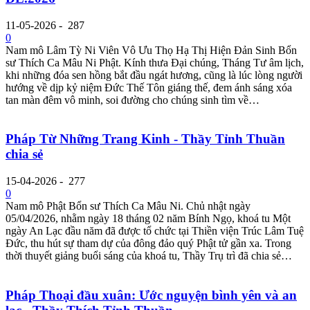
11-05-2026
-
287
0
Nam mô Lâm Tỳ Ni Viên Vô Ưu Thọ Hạ Thị Hiện Đản Sinh Bổn
sư Thích Ca Mâu Ni Phật. Kính thưa Đại chúng, Tháng Tư âm lịch,
khi những đóa sen hồng bắt đầu ngát hương, cũng là lúc lòng người
hướng về dịp kỷ niệm Đức Thế Tôn giáng thế, đem ánh sáng xóa
tan màn đêm vô minh, soi đường cho chúng sinh tìm về…
Pháp Từ Những Trang Kinh - Thầy Tỉnh Thuần
chia sẻ
15-04-2026
-
277
0
Nam mô Phật Bổn sư Thích Ca Mâu Ni. Chủ nhật ngày
05/04/2026, nhằm ngày 18 tháng 02 năm Bính Ngọ, khoá tu Một
ngày An Lạc đầu năm đã được tổ chức tại Thiền viện Trúc Lâm Tuệ
Đức, thu hút sự tham dự của đông đảo quý Phật tử gần xa. Trong
thời thuyết giảng buổi sáng của khoá tu, Thầy Trụ trì đã chia sẻ…
Pháp Thoại đầu xuân: Ước nguyện bình yên và an