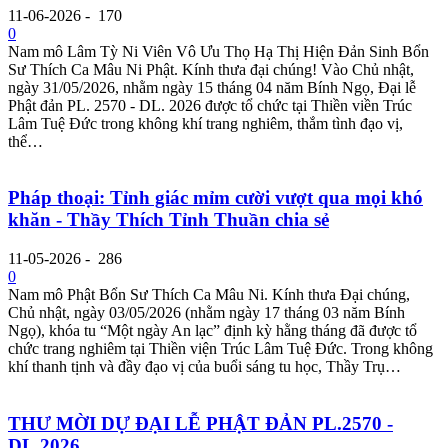
11-06-2026
-
170
0
Nam mô Lâm Tỳ Ni Viên Vô Ưu Thọ Hạ Thị Hiện Đản Sinh Bổn
Sư Thích Ca Mâu Ni Phật. Kính thưa đại chúng! Vào Chủ nhật,
ngày 31/05/2026, nhằm ngày 15 tháng 04 năm Bính Ngọ, Đại lễ
Phật đản PL. 2570 - DL. 2026 được tổ chức tại Thiền viền Trúc
Lâm Tuệ Đức trong không khí trang nghiêm, thắm tình đạo vị,
thể…
Pháp thoại: Tỉnh giác mỉm cười vượt qua mọi khó
khăn - Thầy Thích Tỉnh Thuần chia sẻ
11-05-2026
-
286
0
Nam mô Phật Bổn Sư Thích Ca Mâu Ni. Kính thưa Đại chúng,
Chủ nhật, ngày 03/05/2026 (nhằm ngày 17 tháng 03 năm Bính
Ngọ), khóa tu “Một ngày An lạc” định kỳ hằng tháng đã được tổ
chức trang nghiêm tại Thiền viện Trúc Lâm Tuệ Đức. Trong không
khí thanh tịnh và đầy đạo vị của buổi sáng tu học, Thầy Trụ…
THƯ MỜI DỰ ĐẠI LỄ PHẬT ĐẢN PL.2570 -
DL.2026