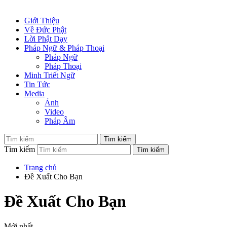
Giới Thiệu
Về Đức Phật
Lời Phật Dạy
Pháp Ngữ & Pháp Thoại
Pháp Ngữ
Pháp Thoại
Minh Triết Ngữ
Tin Tức
Media
Ảnh
Video
Pháp Âm
Tìm kiếm
Trang chủ
Đề Xuất Cho Bạn
Đề Xuất Cho Bạn
Mới nhất