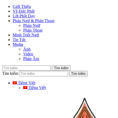
Giới Thiệu
Về Đức Phật
Lời Phật Dạy
Pháp Ngữ & Pháp Thoại
Pháp Ngữ
Pháp Thoại
Minh Triết Ngữ
Tin Tức
Media
Ảnh
Video
Pháp Âm
Tìm kiếm
Tiếng Việt
Tiếng Việt