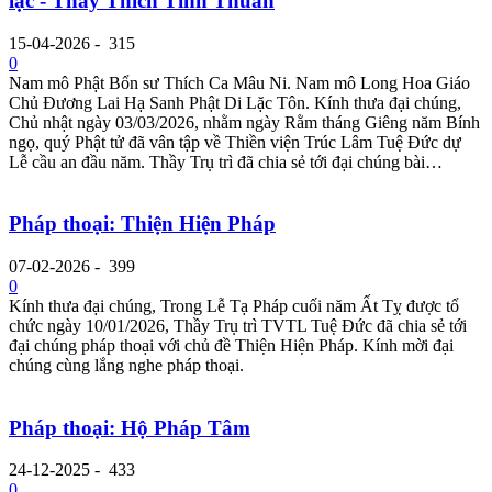
lạc - Thầy Thích Tỉnh Thuần
15-04-2026
-
315
0
Nam mô Phật Bổn sư Thích Ca Mâu Ni. Nam mô Long Hoa Giáo
Chủ Đương Lai Hạ Sanh Phật Di Lặc Tôn. Kính thưa đại chúng,
Chủ nhật ngày 03/03/2026, nhằm ngày Rằm tháng Giêng năm Bính
ngọ, quý Phật tử đã vân tập về Thiền viện Trúc Lâm Tuệ Đức dự
Lễ cầu an đầu năm. Thầy Trụ trì đã chia sẻ tới đại chúng bài…
Pháp thoại: Thiện Hiện Pháp
07-02-2026
-
399
0
Kính thưa đại chúng, Trong Lễ Tạ Pháp cuối năm Ất Tỵ được tổ
chức ngày 10/01/2026, Thầy Trụ trì TVTL Tuệ Đức đã chia sẻ tới
đại chúng pháp thoại với chủ đề Thiện Hiện Pháp. Kính mời đại
chúng cùng lắng nghe pháp thoại.
Pháp thoại: Hộ Pháp Tâm
24-12-2025
-
433
0