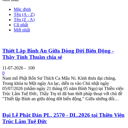
Mặc định
Tên (A - Z)
Tên (Z - A)
Cũ nhất
Mới nhất
Thiết Lập Bình An Giữa Dòng Đời Biến Động -
Thầy Tỉnh Thuần chia sẻ
11-07-2026
-
100
0
Nam mô Phật Bổn Sư Thích Ca Mâu Ni. Kính thưa đại chúng,
Trong khóa tu Một ngày An lạc, diễn ra vào Chủ nhật ngày
05/07/2026 (nhằm ngày 21 tháng 05 năm Bính Ngọ) tại Thiền viện
Trúc Lâm Tuệ Đức, Thầy Trụ trì đã ban thời pháp thoại với chủ đề
"Thiết lập Bình an giữa dòng đời biến động." Giữa những đổi…
Đại Lễ Phật Đản PL. 2570 - DL.2026 tại Thiền Viện
Trúc Lâm Tuệ Đức