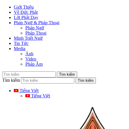
Giới Thiệu
Về Đức Phật
Lời Phật Dạy
Pháp Ngữ & Pháp Thoại
Pháp Ngữ
Pháp Thoại
Minh Triết Ngữ
Tin Tức
Media
Ảnh
Video
Pháp Âm
Tìm kiếm
Tiếng Việt
Tiếng Việt