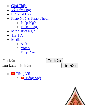
Giới Thiệu
Về Đức Phật
Lời Phật Dạy
Pháp Ngữ & Pháp Thoại
Pháp Ngữ
Pháp Thoại
Minh Triết Ngữ
Tin Tức
Media
Ảnh
Video
Pháp Âm
Tìm kiếm
Tiếng Việt
Tiếng Việt