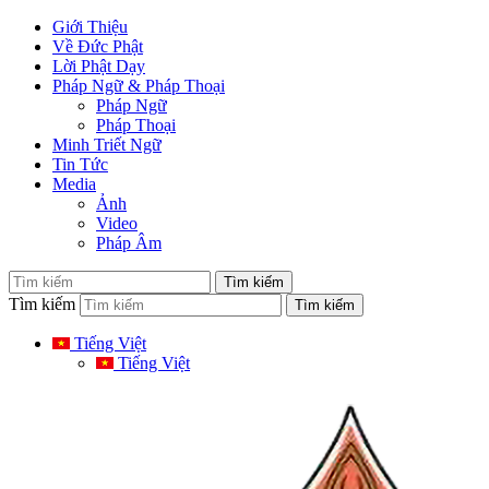
Giới Thiệu
Về Đức Phật
Lời Phật Dạy
Pháp Ngữ & Pháp Thoại
Pháp Ngữ
Pháp Thoại
Minh Triết Ngữ
Tin Tức
Media
Ảnh
Video
Pháp Âm
Tìm kiếm
Tiếng Việt
Tiếng Việt