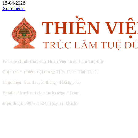
15-04-2026
Xem thêm
Website chính thức của Thiền Viện Trúc Lâm Tuệ Đức
Chịu trách nhiệm nội dung:
Thầy Thích Tỉnh Thuần
Thực hiện:
Ban Truyền thông - Hoằng pháp
Email:
thienvientruclamtueduc@gmail.com
Điện thoại:
0987671624 (Thầy Tri khách)