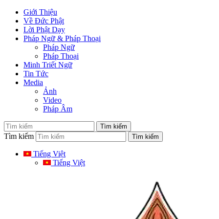
Giới Thiệu
Về Đức Phật
Lời Phật Dạy
Pháp Ngữ & Pháp Thoại
Pháp Ngữ
Pháp Thoại
Minh Triết Ngữ
Tin Tức
Media
Ảnh
Video
Pháp Âm
Tìm kiếm
Tiếng Việt
Tiếng Việt