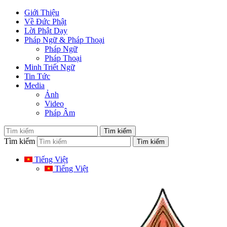
Giới Thiệu
Về Đức Phật
Lời Phật Dạy
Pháp Ngữ & Pháp Thoại
Pháp Ngữ
Pháp Thoại
Minh Triết Ngữ
Tin Tức
Media
Ảnh
Video
Pháp Âm
Tìm kiếm
Tiếng Việt
Tiếng Việt