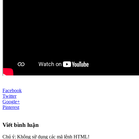
Facebook
Twitter
Google+
Pinterest
Viết bình luận
Chú ý:
Không sử dụng các mã lệnh HTML!