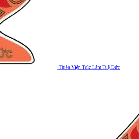
Thiền Viện Trúc Lâm Tuệ Đức