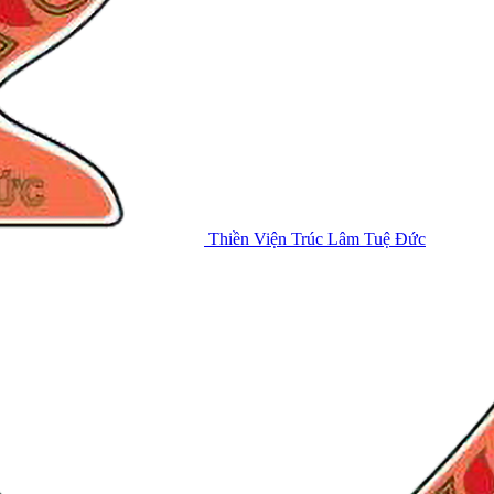
Thiền Viện Trúc Lâm Tuệ Đức