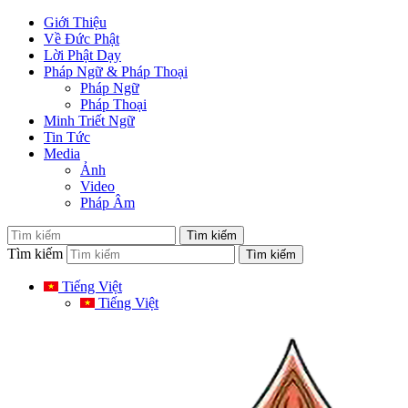
Giới Thiệu
Về Đức Phật
Lời Phật Dạy
Pháp Ngữ & Pháp Thoại
Pháp Ngữ
Pháp Thoại
Minh Triết Ngữ
Tin Tức
Media
Ảnh
Video
Pháp Âm
Tìm kiếm
Tiếng Việt
Tiếng Việt