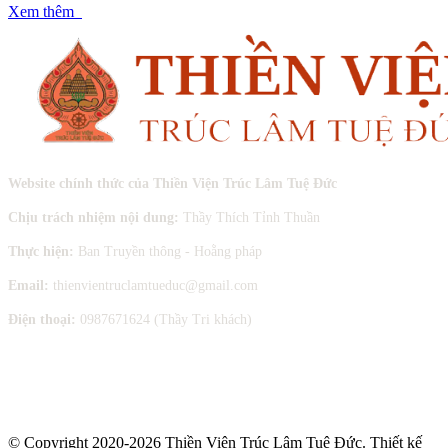
Xem thêm
Website chính thức của Thiền Viện Trúc Lâm Tuệ Đức
Chịu trách nhiệm nội dung:
Thầy Thích Tỉnh Thuần
Thực hiện:
Ban Truyền thông - Hoằng pháp
Email:
thienvientruclamtueduc@gmail.com
Điện thoại:
0987671624 (Thầy Tri khách)
© Copyright 2020-2026 Thiền Viện Trúc Lâm Tuệ Đức. Thiết kế