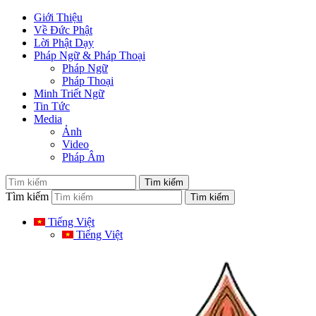
Giới Thiệu
Về Đức Phật
Lời Phật Dạy
Pháp Ngữ & Pháp Thoại
Pháp Ngữ
Pháp Thoại
Minh Triết Ngữ
Tin Tức
Media
Ảnh
Video
Pháp Âm
Tìm kiếm
Tiếng Việt
Tiếng Việt