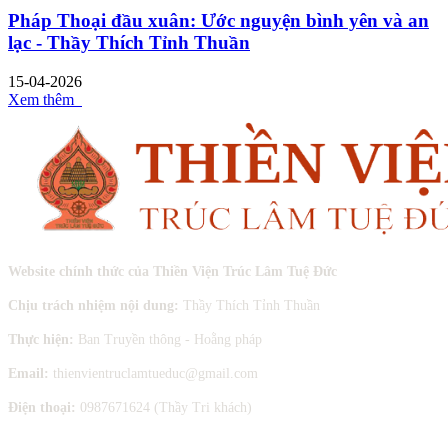
Pháp Thoại đầu xuân: Ước nguyện bình yên và an
lạc - Thầy Thích Tỉnh Thuần
15-04-2026
Xem thêm
Website chính thức của Thiền Viện Trúc Lâm Tuệ Đức
Chịu trách nhiệm nội dung:
Thầy Thích Tỉnh Thuần
Thực hiện:
Ban Truyền thông - Hoằng pháp
Email:
thienvientruclamtueduc@gmail.com
Điện thoại:
0987671624 (Thầy Tri khách)