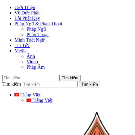
Giới Thiệu
Về Đức Phật
Lời Phật Dạy
Pháp Ngữ & Pháp Thoại
Pháp Ngữ
Pháp Thoại
Minh Triết Ngữ
Tin Tức
Media
Ảnh
Video
Pháp Âm
Tìm kiếm
Tiếng Việt
Tiếng Việt