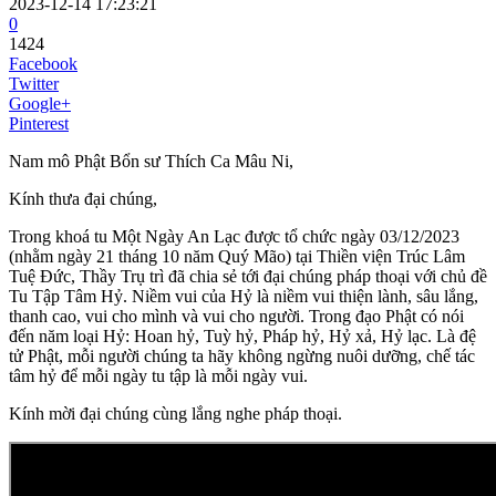
2023-12-14 17:23:21
0
1424
Facebook
Twitter
Google+
Pinterest
Nam mô Phật Bổn sư Thích Ca Mâu Ni,
Kính thưa đại chúng,
Trong khoá tu Một Ngày An Lạc được tổ chức ngày 03/12/2023
(nhằm ngày 21 tháng 10 năm Quý Mão) tại Thiền viện Trúc Lâm
Tuệ Đức, Thầy Trụ trì đã chia sẻ tới đại chúng pháp thoại với chủ đề
Tu Tập Tâm Hỷ. Niềm vui của Hỷ là niềm vui thiện lành, sâu lắng,
thanh cao, vui cho mình và vui cho người. Trong đạo Phật có nói
đến năm loại Hỷ: Hoan hỷ, Tuỳ hỷ, Pháp hỷ, Hỷ xả, Hỷ lạc. Là đệ
tử Phật, mỗi người chúng ta hãy không ngừng nuôi dưỡng, chế tác
tâm hỷ để mỗi ngày tu tập là mỗi ngày vui.
Kính mời đại chúng cùng lắng nghe pháp thoại.