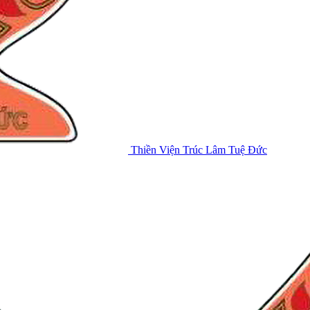
Thiền Viện Trúc Lâm Tuệ Đức