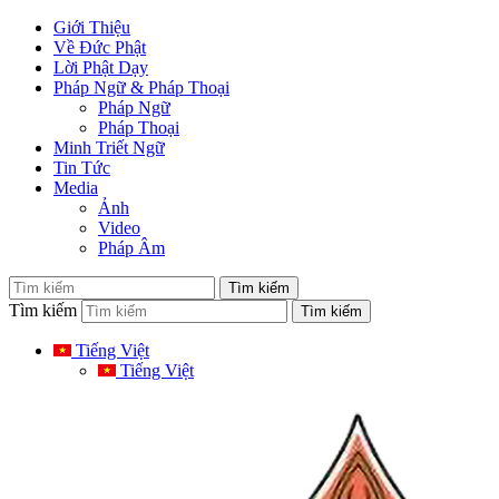
Giới Thiệu
Về Đức Phật
Lời Phật Dạy
Pháp Ngữ & Pháp Thoại
Pháp Ngữ
Pháp Thoại
Minh Triết Ngữ
Tin Tức
Media
Ảnh
Video
Pháp Âm
Tìm kiếm
Tiếng Việt
Tiếng Việt