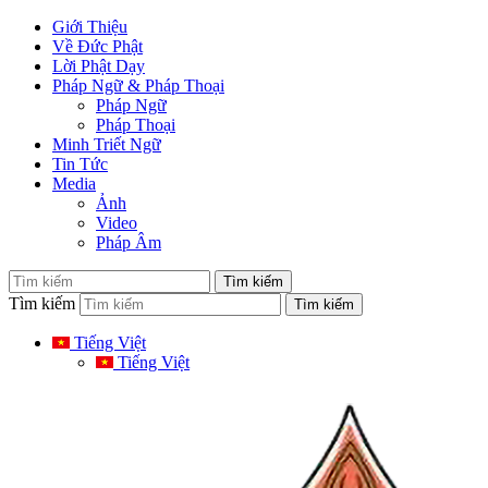
Giới Thiệu
Về Đức Phật
Lời Phật Dạy
Pháp Ngữ & Pháp Thoại
Pháp Ngữ
Pháp Thoại
Minh Triết Ngữ
Tin Tức
Media
Ảnh
Video
Pháp Âm
Tìm kiếm
Tiếng Việt
Tiếng Việt