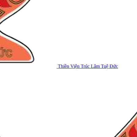
Thiền Viện Trúc Lâm Tuệ Đức