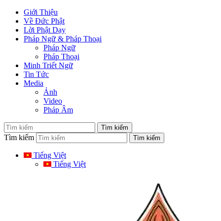
Giới Thiệu
Về Đức Phật
Lời Phật Dạy
Pháp Ngữ & Pháp Thoại
Pháp Ngữ
Pháp Thoại
Minh Triết Ngữ
Tin Tức
Media
Ảnh
Video
Pháp Âm
Tìm kiếm
Tiếng Việt
Tiếng Việt