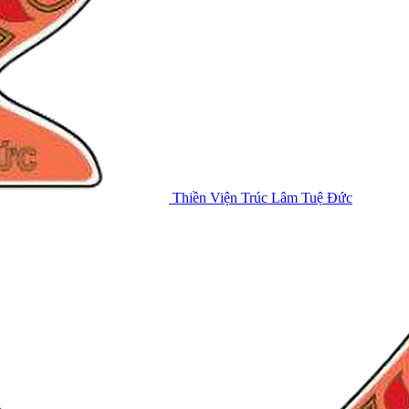
Thiền Viện Trúc Lâm Tuệ Đức