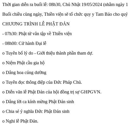
Thời gian diễn ra buổi lễ: 08h30, Chủ Nhật 19/05/2024 (nhằm ngày 
Buổi chiều cùng ngày, Thiền viện sẽ tổ chức quy y Tam Bảo cho quý P
CHƯƠNG TRÌNH LỄ PHẬT ĐẢN
- 07h30: Phật tử vân tập về Thiền viện
- 08h00: Cử hành Đại lễ
o Tuyên bố lý do - Giới thiệu thành phần tham dự.
o Niệm Phật cầu gia hộ
o Dâng hoa cúng dường
o Tuyên đọc thông điệp của Đức Pháp Chủ.
o Diễn văn lễ Phật Đản của hội đồng trị sự GHPGVN.
o Dâng lời ca kính mừng Phật Đản sinh
o Chia sẻ ý nghĩa Đức Phật Đản sinh
o Nghi lễ Phật Đản.