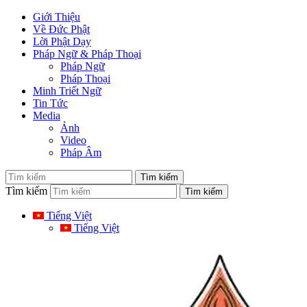
Giới Thiệu
Về Đức Phật
Lời Phật Dạy
Pháp Ngữ & Pháp Thoại
Pháp Ngữ
Pháp Thoại
Minh Triết Ngữ
Tin Tức
Media
Ảnh
Video
Pháp Âm
Tìm kiếm
Tiếng Việt
Tiếng Việt