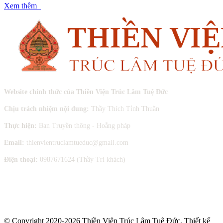
Xem thêm
Website chính thức của Thiền Viện Trúc Lâm Tuệ Đức
Chịu trách nhiệm nội dung:
Thầy Thích Tỉnh Thuần
Thực hiện:
Ban Truyền thông - Hoằng pháp
Email:
thienvientruclamtueduc@gmail.com
Điện thoại:
0987671624 (Thầy Tri khách)
© Copyright 2020-2026 Thiền Viện Trúc Lâm Tuệ Đức. Thiết kế