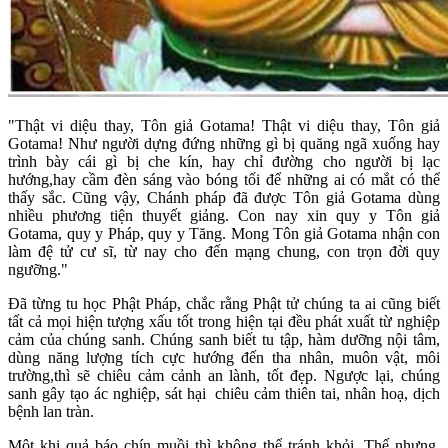
"Thật vi diệu thay, Tôn giả Gotama! Thật vi diệu thay, Tôn giả
Gotama! Như người dựng đứng những gì bị quăng ngã xuống hay
trình bày cái gì bị che kín, hay chỉ đường cho người bị lạc
hướng,hay cầm đèn sáng vào bóng tối để những ai có mắt có thể
thấy sắc. Cũng vậy, Chánh pháp đã được Tôn giả Gotama dùng
nhiều phương tiện thuyết giảng. Con nay xin quy y Tôn giả
Gotama, quy y Pháp, quy y Tăng. Mong Tôn giả Gotama nhận con
làm đệ tử cư sĩ, từ nay cho đến mạng chung, con trọn đời quy
ngưỡng."
Đã từng tu học Phật Pháp, chắc rằng Phật tử chúng ta ai cũng biết
tất cả mọi hiện tượng xấu tốt trong hiện tại đều phát xuất từ nghiệp
cảm của chúng sanh. Chúng sanh biết tu tập, hàm dưỡng nội tâm,
dùng năng lượng tích cực hướng đến tha nhân, muôn vật, môi
trường,thì sẽ chiêu cảm cảnh an lành, tốt đẹp. Ngược lại, chúng
sanh gây tạo ác nghiệp, sát hại chiêu cảm thiên tai, nhân hoạ, dịch
bệnh lan tràn.
Một khi quả báo chín muồi thì không thể tránh khỏi. Thế nhưng,