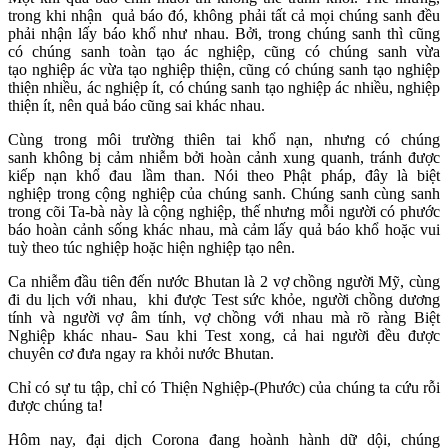
trong khi nhận quả báo đó, không phải tất cả mọi chúng sanh đều
phải nhận lấy báo khổ như nhau. Bởi, trong chúng sanh thì cũng
có chúng sanh toàn tạo ác nghiệp, cũng có chúng sanh vừa
tạo nghiệp ác vừa tạo nghiệp thiện, cũng có chúng sanh tạo nghiệp
thiện nhiều, ác nghiệp ít, có chúng sanh tạo nghiệp ác nhiều, nghiệp
thiện ít, nên quả báo cũng sai khác nhau.
Cùng trong môi trường thiên tai khổ nạn, nhưng có chúng
sanh không bị cảm nhiễm bởi hoàn cảnh xung quanh, tránh được
kiếp nạn khổ đau lầm than. Nói theo Phật pháp, đây là biệt
nghiệp trong cộng nghiệp của chúng sanh. Chúng sanh cùng sanh
trong cõi Ta-bà này là cộng nghiệp, thế nhưng mỗi người có phước
báo hoàn cảnh sống khác nhau, mà cảm lấy quả báo khổ hoặc vui
tuỳ theo túc nghiệp hoặc hiện nghiệp tạo nên.
Ca nhiễm đầu tiên đến nước Bhutan là 2 vợ chồng người Mỹ, cùng
đi du lịch với nhau, khi được Test sức khỏe, người chồng dương
tính và người vợ âm tính, vợ chồng với nhau mà rõ ràng Biệt
Nghiệp khác nhau- Sau khi Test xong, cả hai người đều được
chuyên cơ đưa ngay ra khỏi nước Bhutan.
Chỉ có sự tu tập, chỉ có Thiện Nghiệp-(Phước) của chúng ta cứu rỗi
được chúng ta!
Hôm nay, đại dịch Corona đang hoành hành dữ dội, chúng