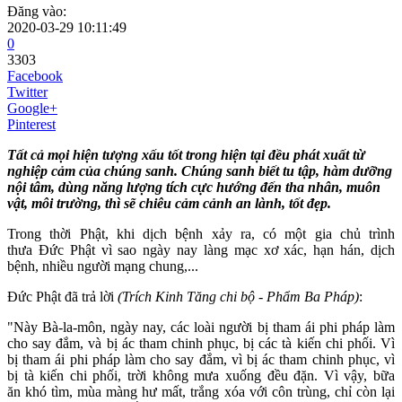
Đăng vào:
2020-03-29 10:11:49
0
3303
Facebook
Twitter
Google+
Pinterest
Tất cả mọi hiện tượng xấu tốt trong hiện tại đều phát xuất từ
nghiệp cảm của chúng sanh. Chúng sanh biết tu tập, hàm dưỡng
nội tâm, dùng năng lượng tích cực hướng đến tha nhân, muôn
vật, môi trường, thì sẽ chiêu cảm cảnh an lành, tốt đẹp.
Trong thời Phật, khi dịch bệnh xảy ra, có một gia chủ trình
thưa Đức Phật vì sao ngày nay làng mạc xơ xác, hạn hán, dịch
bệnh, nhiều người mạng chung,...
Đức Phật đã trả lời
(Trích Kinh Tăng chi bộ - Phẩm Ba Pháp)
:
"Này Bà-la-môn, ngày nay, các loài người bị tham ái phi pháp làm
cho say đắm, và bị ác tham chinh phục, bị các tà kiến chi phối. Vì
bị tham ái phi pháp làm cho say đắm, vì bị ác tham chinh phục, vì
bị tà kiến chi phối, trời không mưa xuống đều đặn. Vì vậy, bữa
ăn khó tìm, mùa màng hư mất, trắng xóa với côn trùng, chỉ còn lại