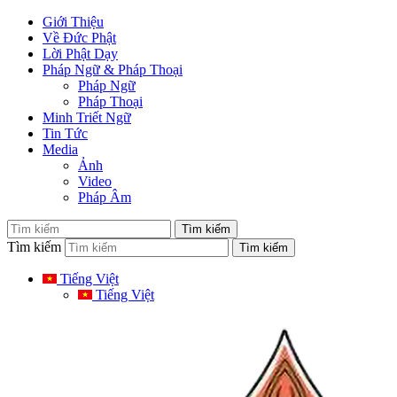
Giới Thiệu
Về Đức Phật
Lời Phật Dạy
Pháp Ngữ & Pháp Thoại
Pháp Ngữ
Pháp Thoại
Minh Triết Ngữ
Tin Tức
Media
Ảnh
Video
Pháp Âm
Tìm kiếm
Tiếng Việt
Tiếng Việt