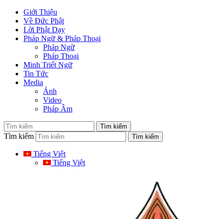
Giới Thiệu
Về Đức Phật
Lời Phật Dạy
Pháp Ngữ & Pháp Thoại
Pháp Ngữ
Pháp Thoại
Minh Triết Ngữ
Tin Tức
Media
Ảnh
Video
Pháp Âm
Tìm kiếm
Tiếng Việt
Tiếng Việt