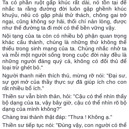
Ta có phần ruột gấp khúc rất dài, nó tồn tại để
nhắc ta rằng đường đời luôn gập ghềnh khúc
khuỷu, nêú có gặp phải thử thách, chông gai trở
ngại, cũng không sợ hãi, thối chí nản lòng, được
như thế đường ta đi mới có thể bền vững vậy.
Nội tạng của ta còn có nhiều bộ phận quan trọng
khác cấu thành, chúng là những thứ không thể
thiếu trong sinh mạng của ta. Chúng nhắc nhở ta
và mỗi một người sống trong cuộc đời này đều là
những người đáng quý cả, không có đối thủ để
loại trừ ghét bỏ."
Người thanh niên thích thú, mừng rỡ nói: "Đại sư,
sự gợi mở của thầy thực sự đã giúp ích cho con
rất nhiều bổ ích."
Thiền sư vẫn bình thản, hỏi: "Cậu có thể nhìn thấy
bộ dạng của ta, vậy bây giờ, cậu có thể nhìn rõ bộ
dạng của mình không?"
Chàng trai thành thật đáp: "Thưa ! Không ạ."
Thiền sư tiếp tục nói: "Đúng vậy, con người có thể