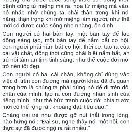
bệnh cũng từ miệng mà ra, họa từ miệng mà vào,
nó nhắc nhở chúng ta phải thận trọng khi nói
năng, thận trọng khi mở miệng làm người, như thế
mới có được cuộc sống nhẹ nhàng, ổn định.
Con người có hai bàn tay, một bàn tay để lao
động sáng tạo, một bàn tay để nắm bắt cơ hội,
con người phải nắm bắt cơ hội, thời cơ, tạo ra của
cải vật chất, đồng thời cũng phải biết nắm bắt, an
trú nội tâm an tịnh tỉnh sáng, như thế cuộc đời mới
trở nên tốt đẹp.
Con người có hai cái chân, không chỉ dùng vào
việc đi trên con đường mà người khác đã đi, quan
trọng hơn là chúng ta phải dùng nó để đi trên đôi
chân của mình, tạo ra con đường nhân sinh của
riêng mình, như thế bức tranh cuộc đời phía trước
mới có thể rộng rãi, khoáng đạt, tiêu dao."
Chàng trai trẻ như được gỡ nút thắt trong lòng,
hào hứng nói: "Đại sư, nghe thầy nói một hồi, con
thực sự đã được ngộ ra rất nhiều."