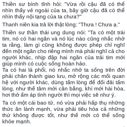
Thiền sư bình tĩnh hỏi: "Vừa rồi cậu đã có thể
nhìn thấy vẻ ngoài của ta, bây giờ cậu đã có thể
nhìn thấy nội tạng của ta chưa?"
Thanh niên kia trả lời thật lòng: "Thưa ! Chưa ạ."
Thiền sư thần thái ung dung nói: "Ta có một trái
tim, nó có hai ngăn và nó lúc nào cũng nhắc nhở
ta rằng, làm gì cũng không được phép chỉ nghĩ
đến một ngăn cho riêng mình mà phải nghĩ cả cho
người khác, nhịp đập hai ngăn của trái tim mới
giúp mình có cuộc sống hoàn hảo.
Ta có hai lá phổi, nó nhắc nhở ta sống trên đời
phải chân thành giao lưu, mở rộng các mối quan
hệ với người khác, dùng tấm lòng để đối đãi tấm
lòng, như thế tâm mới cân bằng, khí mới hài hòa,
hơi thở ấm áp tình người thì mọi việc sẽ như ý.
Ta có một cái bao tử, nó vừa phải hấp thụ những
thức ăn lành mạnh, vừa phải tiêu hóa cả những
thứ không được tốt, như thế mới có thể sống
khỏe mạnh.