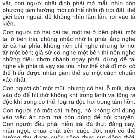
vật, con người nhất định phải mở mắt, nhìn bốn
phương tám hướng mới có thể nhìn rõ trời đất, thế
giới bên ngoài, để không nhìn lầm lẫn, rơi vào tà
kiến.
Con người có hai cái tai, một tai ở bên phải, một
tai ở bên trái, chúng nhắc nhở ta phải lắng nghe
từ cả hai phía, không nên chỉ nghe những lời nói
từ một bên; giả sử có nghe một bên thì nên nghe
những điều chơn chánh ngay phải, đừng để tai
nghe về phía tà vạy sai trái, như thế khả dĩ mới có
thể hiểu được nhân gian thế sự một cách chuẩn
xác nhất.
Con người chỉ một mũi, nhưng có hai lỗ mũi, dựa
vào đó để hít thở không khí trong lành và tống ra
độc khí trong cơ thể, loại ra độc hơi trong tâm hồn.
Con người có một cái miệng, nó không chỉ dùng
vào việc ăn cơm mà còn dùng để nói chuyện.
Con người đều phải nếm trải đủ thứ: đắng cay,
mặn ngọt, chua chát trên cuộc đời, mới có thể
hưởng thụ được cuộc sống thực sự; đồng thời,