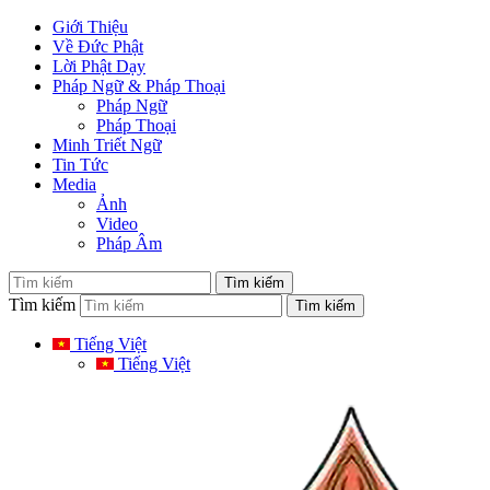
Giới Thiệu
Về Đức Phật
Lời Phật Dạy
Pháp Ngữ & Pháp Thoại
Pháp Ngữ
Pháp Thoại
Minh Triết Ngữ
Tin Tức
Media
Ảnh
Video
Pháp Âm
Tìm kiếm
Tiếng Việt
Tiếng Việt