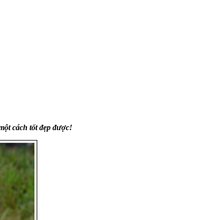
một cách tốt đẹp được!