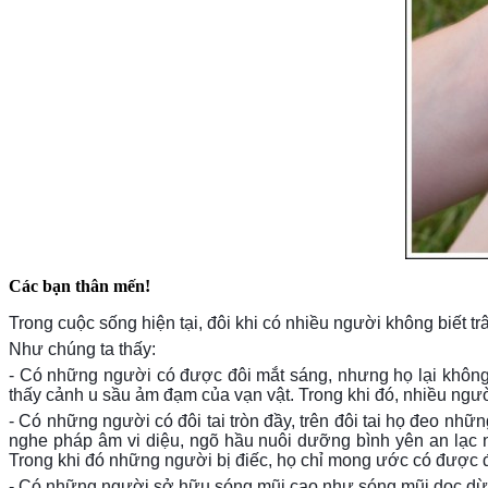
Các bạn thân mến!
Trong cuộc sống hiện tại, đôi khi có nhiều người không biết 
Như chúng ta thấy:
- Có những người có được đôi mắt sáng, nhưng họ lại không 
thấy cảnh u sầu ảm đạm của vạn vật. Trong khi đó, nhiều ngườ
- Có những người có đôi tai tròn đầy, trên đôi tai họ đeo nhữ
nghe pháp âm vi diệu, ngõ hầu nuôi dưỡng bình yên an lạc n
Trong khi đó những người bị điếc, họ chỉ mong ước có được đ
- Có những người sở hữu sóng mũi cao như sóng mũi dọc dừa, 