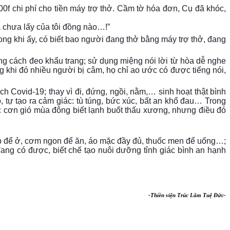
00f chi phí cho tiền máy trợ thở. Cầm tờ hóa đơn, Cụ đã khóc,
mà chưa lấy của tôi đồng nào…!”
ong khi ấy, có biết bao người đang thở bằng máy trợ thở, đang
ng cách đeo khẩu trang; sử dụng miệng nói lời từ hòa dễ nghe
g khi đó nhiều người bị câm, họ chỉ ao ước có được tiếng nói,
h Covid-19; thay vì đi, đứng, ngồi, nằm,… sinh hoạt thật bình
o, tự tạo ra cảm giác: tù túng, bức xúc, bất an khổ đau… Trong
c cơn gió mùa đông biết lạnh buốt thấu xương, nhưng điều đó
áp để ở, cơm ngon để ăn, áo mặc đầy đủ, thuốc men để uống…;
ang có được, biết chế tạo nuôi dưỡng tỉnh giác bình an hạnh
-
Thiền viện Trúc Lâm Tuệ Đức
-