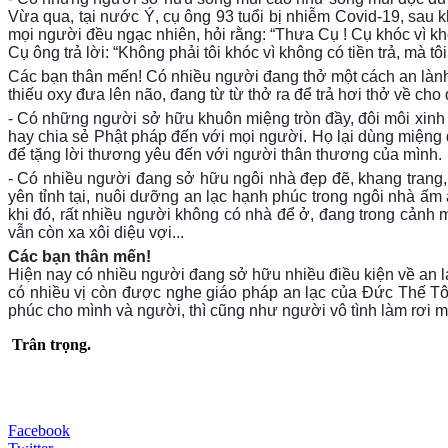
Vừa qua, tại nước Ý, cụ ông 93 tuổi bị nhiễm Covid-19, sau k
mọi người đều ngạc nhiên, hỏi rằng: “Thưa Cụ ! Cụ khóc vì kh
Cụ ông trả lời: “Không phải tôi khóc vì không có tiền trả, mà 
Các bạn thân mến! Có nhiều người đang thở một cách an lành t
thiếu oxy đưa lên não, đang từ từ thở ra để trả hơi thở về cho
- Có những người sở hữu khuôn miệng tròn đầy, đôi môi xinh 
hay chia sẻ Phật pháp đến với mọi người. Họ lại dùng miệng đ
để tặng lời thương yêu đến với người thân thương của mình.
- Có nhiều người đang sở hữu ngôi nhà đẹp đẽ, khang trang, c
yên tỉnh tại, nuôi dưỡng an lạc hạnh phúc trong ngôi nhà ấm á
khi đó, rất nhiều người không có nhà để ở, đang trong cảnh
vẫn còn xa xôi diệu vợi...
Các bạn thân mến!
Hiện nay có nhiều người đang sở hữu nhiều điều kiện về an 
có nhiều vị còn được nghe giáo pháp an lạc của Đức Thế Tôn
phúc cho mình và người, thì cũng như người vô tình làm rơi mất
Trân trọng.
Facebook