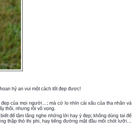
 hoan hỷ an vui một cách tốt đẹp được!
o đẹp của mọi người…; mà cứ lo nhìn cái xấu của tha nhân và
y thôi, nhưng rồi vô vọng.
g biết để tâm lắng nghe những lời hay ý đẹp; không dùng tai để
ng thập thò thị phi, hay tiếng đường mật đầu môi chót lưỡi…