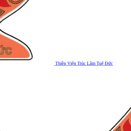
Thiền Viện Trúc Lâm Tuệ Đức