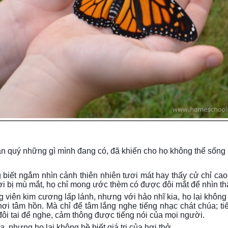
trân quý những gì mình đang có, đã khiến cho họ không thể sống
biết ngắm nhìn cảnh thiên nhiên tươi mát hay thấy cử chỉ ca
i bị mù mắt, họ chỉ mong ước thèm có được đôi mắt để nhìn thấ
ng viên kim cương lấp lánh, nhưng với hảo nhĩ kia, họ lại khôn
ơi tâm hồn. Mà chỉ để tâm lắng nghe tiếng nhạc chát chúa; tiế
ôi tai để nghe, cảm thông được tiếng nói của mọi người.
nhưng họ lại không hề biết giá trị của hơi thở.