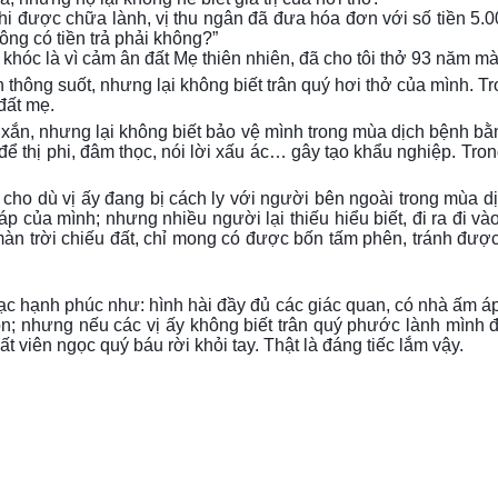
hi được chữa lành, vị thu ngân đã đưa hóa đơn với số tiền 5.0
ông có tiền trả phải không?”
tôi khóc là vì cảm ân đất Mẹ thiên nhiên, đã cho tôi thở 93 năm 
hông suốt, nhưng lại không biết trân quý hơi thở của mình. Tr
 đất mẹ.
xắn, nhưng lại không biết bảo vệ mình trong mùa dịch bệnh bằ
ể thị phi, đâm thọc, nói lời xấu ác… gây tạo khẩu nghiệp. Tron
ho dù vị ấy đang bị cách ly với người bên ngoài trong mùa dịc
p của mình; nhưng nhiều người lại thiếu hiểu biết, đi ra đi và
 màn trời chiếu đất, chỉ mong có được bốn tấm phên, tránh đượ
lạc hạnh phúc như: hình hài đầy đủ các giác quan, có nhà ấm 
; nhưng nếu các vị ấy không biết trân quý phước lành mình đ
 viên ngọc quý báu rời khỏi tay. Thật là đáng tiếc lắm vậy.