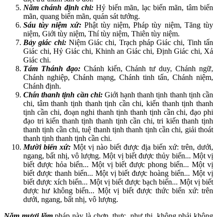
Năm chánh định chi:
Hỷ biến mãn, lạc biến mãn, tâm biến
mãn, quang biến mãn, quán sát tướng.
Sáu tùy niệm xứ:
Phật tùy niệm, Pháp tùy niệm, Tăng tùy
niệm, Giới tùy niệm, Thí tùy niệm, Thiên tùy niệm.
Bảy giác chi:
Niệm Giác chi, Trạch pháp Giác chi, Tinh tấn
Giác chi, Hỷ Giác chi, Khinh an Giác chi, Ðịnh Giác chi, Xả
Giác chi.
Tám Thánh đạo:
Chánh kiến, Chánh tư duy, Chánh ngữ,
Chánh nghiệp, Chánh mạng, Chánh tinh tấn, Chánh niệm,
Chánh định.
Chín thanh tịnh cần chi:
Giới hạnh thanh tịnh thanh tịnh cần
chi, tâm thanh tịnh thanh tịnh cần chi, kiến thanh tịnh thanh
tịnh cần chi, đoạn nghi thanh tịnh thanh tịnh cần chi, đạo phi
đạo tri kiến thanh tịnh thanh tịnh cần chi, tri kiến thanh tịnh
thanh tịnh cần chi, tuệ thanh tịnh thanh tịnh cần chi, giải thoát
thanh tịnh thanh tịnh cần chi.
Mười biến xứ:
Một vị nào biết được địa biến xứ: trên, dưới,
ngang, bất nhị, vô lượng. Một vị biết được thủy biến... Một vị
biết được hỏa biến... Một vị biết được phong biến... Một vị
biết được thanh biến... Một vị biết được hoàng biến... Một vị
biết được xích biến... Một vị biết được bạch biến... Một vị biết
được hư không biến... Một vị biết được thức biến xứ: trên
dưới, ngang, bất nhị, vô lượng.
Năm mươi lăm
pháp này là chơn, thực, như thị, không phải không