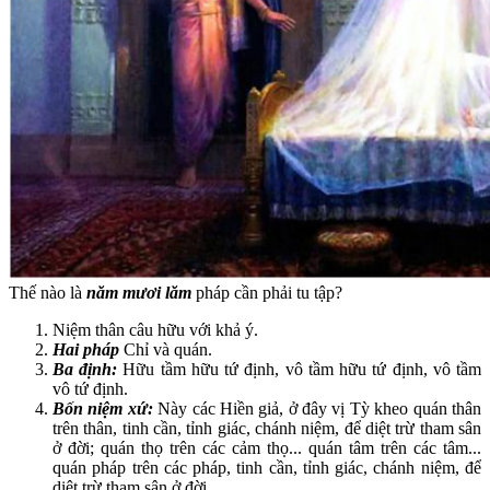
Thế nào là
năm mươi lăm
pháp cần phải tu tập?
Niệm thân câu hữu với khả ý.
Hai pháp
Chỉ và quán.
Ba định:
Hữu tầm hữu tứ định, vô tầm hữu tứ định, vô tầm
vô tứ định.
Bốn niệm xứ:
Này các Hiền giả, ở đây vị Tỳ kheo quán thân
trên thân, tinh cần, tỉnh giác, chánh niệm, để diệt trừ tham sân
ở đời; quán thọ trên các cảm thọ... quán tâm trên các tâm...
quán pháp trên các pháp, tinh cần, tỉnh giác, chánh niệm, để
diệt trừ tham sân ở đời.