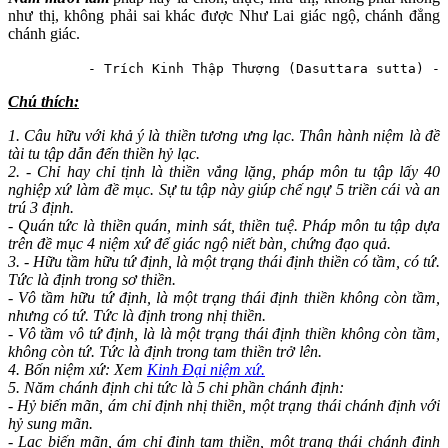
như thị, không phải sai khác được Như Lai giác ngộ, chánh đẳng
chánh giác.
- Trích Kinh Thập Thượng (Dasuttara sutta) -
Chú thích:
1. Câu hữu với khả ý là thiền tương ưng lạc. Thân hành niệm là đề
tài tu tập dẫn đến thiền hỷ lạc.
2. - Chỉ hay chỉ tịnh là thiền vắng lặng, pháp môn tu tập lấy 40
nghiệp xứ làm đề mục. Sự tu tập này giúp chế ngự 5 triền cái và an
trú 3 định.
- Quán tức là thiền quán, minh sát, thiền tuệ. Pháp môn tu tập dựa
trên đề mục 4 niệm xứ để giác ngộ niết bàn, chứng đạo quả.
3. - Hữu tầm hữu tứ định, là một trạng thái định thiền có tầm, có tứ.
Tức là định trong sơ thiền.
- Vô tầm hữu tứ định, là một trạng thái định thiền không còn tầm,
nhưng có tứ. Tức là định trong nhị thiền.
- Vô tầm vô tứ định, là là một trạng thái định thiền không còn tầm,
không còn tứ. Tức là định trong tam thiền trở lên.
4. Bốn niệm xứ: Xem
Kinh Đại niệm xứ.
5. Năm chánh định chi tức là 5 chi phần chánh định:
- Hỷ biến mãn, ám chỉ định nhị thiền, một trạng thái chánh định với
hỷ sung mãn.
- Lạc biến mãn, ám chỉ định tam thiền, một trạng thái chánh định