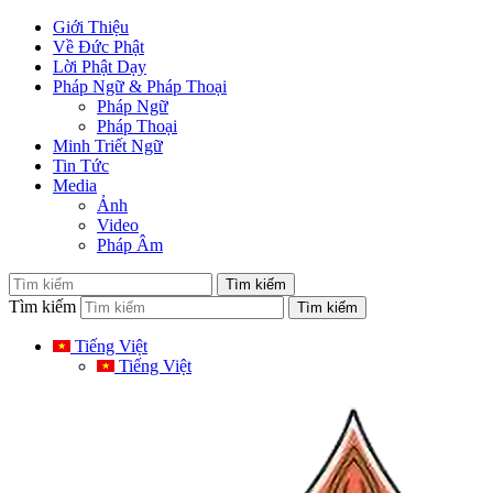
Giới Thiệu
Về Đức Phật
Lời Phật Dạy
Pháp Ngữ & Pháp Thoại
Pháp Ngữ
Pháp Thoại
Minh Triết Ngữ
Tin Tức
Media
Ảnh
Video
Pháp Âm
Tìm kiếm
Tiếng Việt
Tiếng Việt