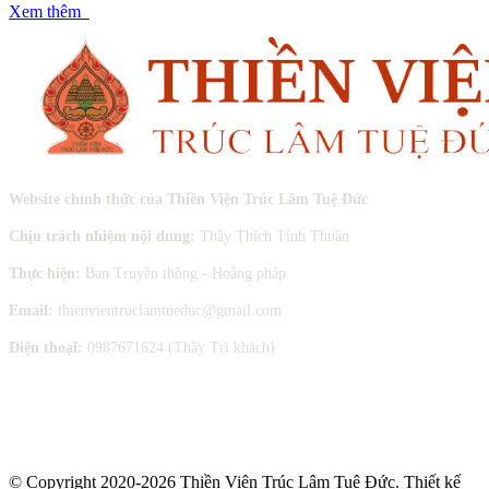
Xem thêm
Website chính thức của Thiền Viện Trúc Lâm Tuệ Đức
Chịu trách nhiệm nội dung:
Thầy Thích Tỉnh Thuần
Thực hiện:
Ban Truyền thông - Hoằng pháp
Email:
thienvientruclamtueduc@gmail.com
Điện thoại:
0987671624 (Thầy Tri khách)
© Copyright 2020-2026 Thiền Viện Trúc Lâm Tuệ Đức. Thiết kế