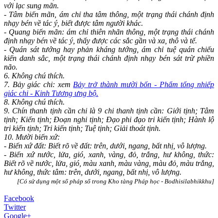
với lạc sung mãn.
- Tâm biến mãn, ám chỉ tha tâm thông, một trạng thái chánh định
nhạy bén về tác ý, biết được tâm người khác.
- Quang biến mãn: ám chỉ thiên nhãn thông, một trạng thái chánh
định nhạy bén về tác ý, thấy được các sắc gần và xa, thô và tế.
- Quán sát tướng hay phản kháng tướng, ám chỉ tuệ quán chiếu
kiến danh sắc, một trạng thái chánh định nhạy bén sát trừ phiền
não.
6. Không chú thích.
7. Bảy giác chi: xem
Bảy trở thành mười bốn - Phẩm tổng nhiếp
giác chi - Kinh Tương ưng bộ.
8. Không chú thích.
9. Chín thanh tịnh cần chi là 9 chi thanh tịnh cần: Giới tịnh; Tâm
tịnh; Kiến tịnh; Đoạn nghi tịnh; Đạo phi đạo tri kiến tịnh; Hành lộ
tri kiến tịnh; Tri kiến tịnh; Tuệ tịnh; Giải thoát tịnh.
10. Mười biến xứ:
- Biến xứ đất: Biết rõ về đất: trên, dưới, ngang, bất nhị, vô lượng.
- Biến xứ nước, lửa, gió, xanh, vàng, đỏ, trắng, hư không, thức:
Biết rõ về nước, lửa, gió, màu xanh, màu vàng, màu đỏ, màu trắng,
hư không, thức tâm: trên, dưới, ngang, bất nhị, vô lượng.
[Có sử dụng một số pháp số trong Kho tàng Pháp học - Bodhisilabhikkhu]
Facebook
Twitter
Google+